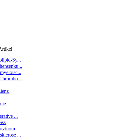
rtikel
lipid-Sy...
hensenku...
myeloisc...
 Thrombo...
zienz
mie
rative ...
iss
arzinom
klerose ...