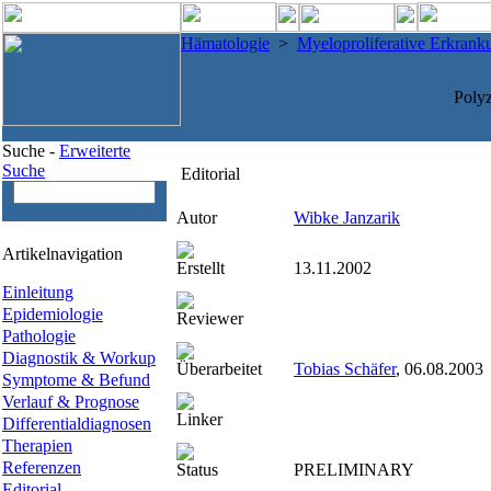
Hämatologie
>
Myeloproliferative Erkrank
Poly
Suche -
Erweiterte
Suche
Editorial
Autor
Wibke Janzarik
Artikelnavigation
Erstellt
13.11.2002
Einleitung
Epidemiologie
Reviewer
Pathologie
Diagnostik & Workup
Überarbeitet
Tobias Schäfer
, 06.08.2003
Symptome & Befund
Verlauf & Prognose
Linker
Differentialdiagnosen
Therapien
Referenzen
Status
PRELIMINARY
Editorial