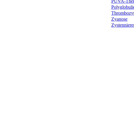
PUVA-Ther
Polyglobuli
Thrombozy
Zyanose
Zystenniere