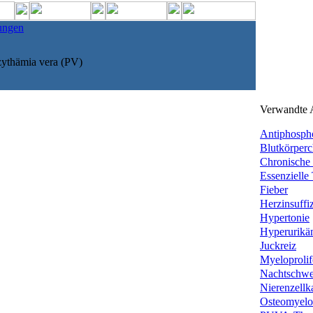
ungen
zythämia vera (PV)
Verwandte A
Antiphospho
Blutkörperc
Chronische 
Essenzielle
Fieber
Herzinsuffi
Hypertonie
Hyperurikä
Juckreiz
Myeloprolife
Nachtschwe
Nierenzellk
Osteomyelos