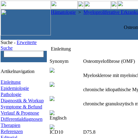
Hämatologie
>
Myeloproliferative Erkrank
Osteom
Suche -
Erweiterte
Suche
Einleitung
Synonym
Osteomyelofibrose (OMF)
Artikelnavigation
Myelosklerose mit myeloisc
Einleitung
Epidemiologie
chronische idiopathische M
Pathologie
Diagnostik & Workup
chronische granulozytisc
Symptome & Befund
Verlauf & Prognose
Englisch
Differentialdiagnosen
Therapien
Referenzen
ICD10
D75.8
Editorial