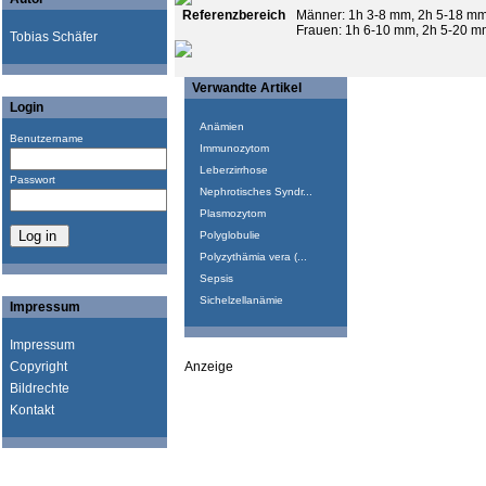
Referenzbereich
Männer: 1h 3-8 mm, 2h 5-18 m
Frauen: 1h 6-10 mm, 2h 5-20 m
Tobias Schäfer
Verwandte Artikel
Login
Anämien
Benutzername
Immunozytom
Leberzirrhose
Passwort
Nephrotisches Syndr...
Plasmozytom
Polyglobulie
Polyzythämia vera (...
Sepsis
Sichelzellanämie
Impressum
Impressum
Copyright
Anzeige
Bildrechte
Kontakt