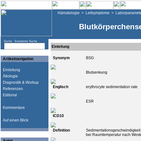
Hämatologie
>
Leitsymptome
>
Laborparamet
Blutkörperchens
Suche -
Erweiterte Suche
Einleitung
Synonym
BSG
Artikelnavigation
Einleitung
Blutsenkung
Ätiologie
Diagnostik & Workup
Englisch
erythrocyte sedimentation rate
Referenzen
Editorial
ESR
Kommentare
ICD10
Auf einen Blick
Definition
Sedimentationsgeschwindigkeit 
bei Raumtemperatur nach Westerg
Autor