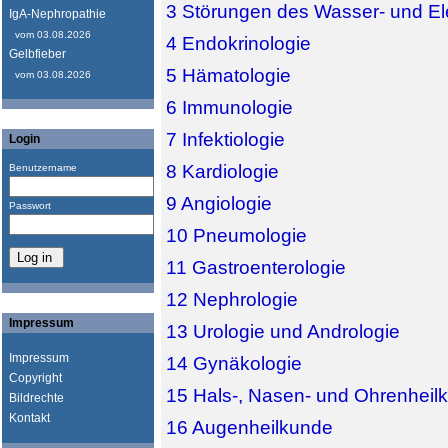
3 Störungen des Wasser- und Ele
IgA-Nephropathie
vom 03.08.2026
4 Endokrinologie
Gelbfieber
5 Hämatologie
vom 03.08.2026
6 Immunologie
7 Infektiologie
Login
8 Kardiologie
Benutzername
9 Angiologie
Passwort
10 Pneumologie
11 Gastroenterologie
12 Nephrologie
Impressum
13 Urologie und Andrologie
Impressum
14 Gynäkologie
Copyright
15 Hals-, Nasen- und Ohrenheil
Bildrechte
Kontakt
16 Augenheilkunde