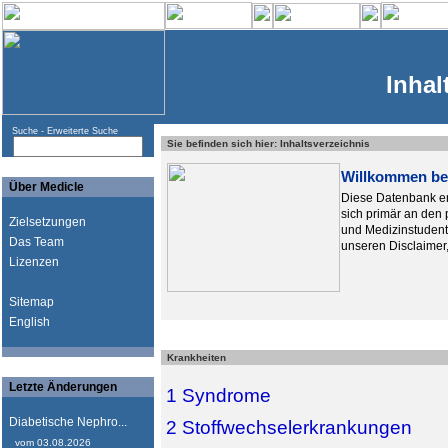
Inhal
Suche -
Erweiterte Suche
Sie befinden sich hier: Inhaltsverzeichnis
Willkommen be
Über Medicle
Diese Datenbank en
sich primär an den
Zielsetzungen
und Medizinstudente
Das Team
unseren Disclaimer
Lizenzen
Sitemap
English
Krankheiten
Letzte Änderungen
1 Syndrome
Diabetische Nephro...
2 Stoffwechselerkrankungen
vom 03.08.2026