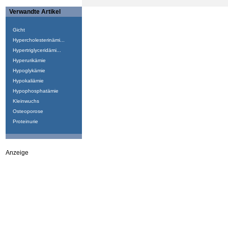
Verwandte Artikel
Gicht
Hypercholesterinämi...
Hypertriglyceridämi...
Hyperurikämie
Hypoglykämie
Hypokaliämie
Hypophosphatämie
Kleinwuchs
Osteoporose
Proteinurie
Anzeige