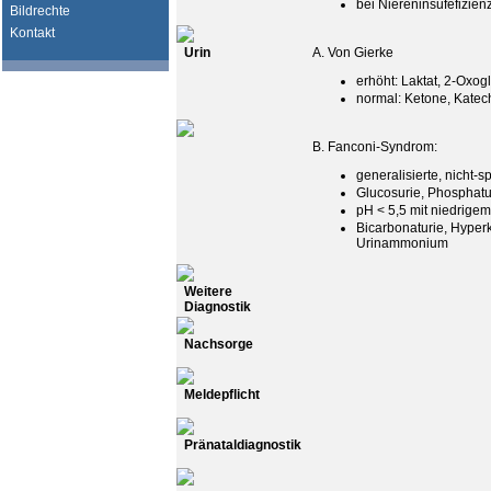
bei Niereninsufefizien
Bildrechte
Kontakt
Urin
A. Von Gierke
erhöht: Laktat, 2-Oxog
normal: Ketone, Kate
B. Fanconi-Syndrom:
generalisierte, nicht-
Glucosurie, Phosphatu
pH < 5,5 mit niedrige
Bicarbonaturie, Hyperk
Urinammonium
Weitere
Diagnostik
Nachsorge
Meldepflicht
Pränataldiagnostik