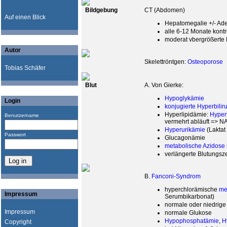
Bildgebung
CT (Abdomen)
Auf einen Blick
Hepatomegalie +/- A
alle 6-12 Monate kontr
moderat vbergrößerte 
Autor
Skelettröntgen:
Osteoporose
Tobias Schäfer
Blut
A. Von Gierke:
Hypoglykämie
Login
konjugierte Hyperbili
Hyperlipidämie:
Hypert
Benutzername
vermehrt abläuft => 
Hyperurikämie
(Laktat
Passwort
Glucagonämie
metabolische Azidose
verlängerte Blutungsze
B.
Fanconi-Syndrom
hyperchlorämische
me
Impressum
Serumbikarbonat)
normale oder niedrig
Impressum
normale Glukose
Hypophosphatämie
,
H
Copyright