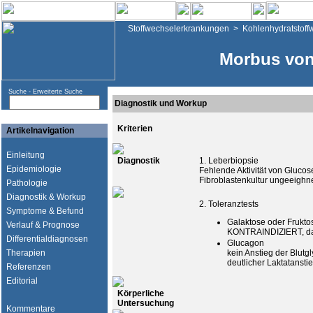
Stoffwechselerkrankungen
>
Kohlenhydratstoff
Morbus von
Suche -
Erweiterte Suche
Diagnostik und Workup
Kriterien
Artikelnavigation
Einleitung
Diagnostik
1. Leberbiopsie
Epidemiologie
Fehlende Aktivität von Glucos
Fibroblastenkultur ungeeighne
Pathologie
Diagnostik & Workup
2. Toleranztests
Symptome & Befund
Galaktose oder Frukto
Verlauf & Prognose
KONTRAINDIZIERT, da
Differentialdiagnosen
Glucagon
Therapien
kein Anstieg der Blutg
deutlicher Laktatansti
Referenzen
Editorial
Körperliche
Untersuchung
Kommentare