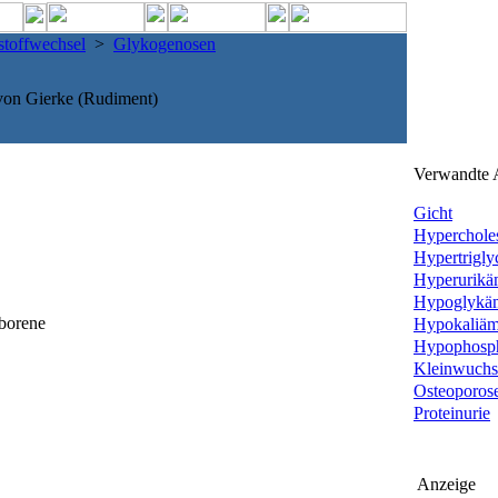
stoffwechsel
>
Glykogenosen
on Gierke (Rudiment)
Verwandte A
Gicht
Hypercholes
Hypertriglyc
Hyperurikä
Hypoglykä
eborene
Hypokaliäm
Hypophosp
Kleinwuchs
Osteoporos
Proteinurie
Anzeige