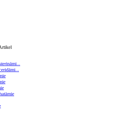
rtikel
terinämi...
eridämi...
mie
mie
ie
hatämie
e