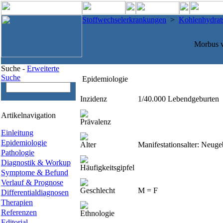
Stoffwechselerkrankungen
>
Kohlenhydrat
Morbus v
Suche -
Erweiterte
Suche
Epidemiologie
Inzidenz
1/40.000 Lebendgeburten
Artikelnavigation
Prävalenz
Einleitung
Epidemiologie
Alter
Manifestationsalter: Neug
Pathologie
Diagnostik & Workup
Häufigkeitsgipfel
Symptome & Befund
Verlauf & Prognose
Geschlecht
M = F
Differentialdiagnosen
Therapien
Referenzen
Ethnologie
Editorial