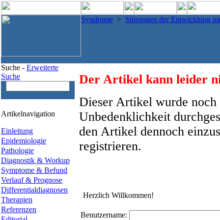
Syndrome
>
Störungen der Entwicklung u
Suche -
Erweiterte
Suche
Der Artikel kann leider n
Dieser Artikel wurde noch 
Artikelnavigation
Unbedenklichkeit durchges
den Artikel dennoch einzus
Einleitung
Epidemiologie
registrieren.
Pathologie
Diagnostik & Workup
Symptome & Befund
Verlauf & Prognose
Differentialdiagnosen
Herzlich Willkommen!
Therapien
Referenzen
Benutzername:
Editorial