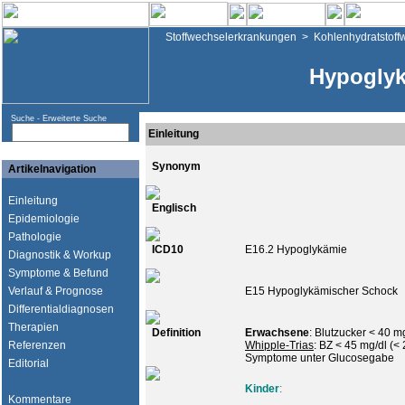
Stoffwechselerkrankungen
>
Kohlenhydratstoff
Hypoglyk
Suche -
Erweiterte Suche
Einleitung
Synonym
Artikelnavigation
Einleitung
Englisch
Epidemiologie
Pathologie
ICD10
E16.2 Hypoglykämie
Diagnostik & Workup
Symptome & Befund
Verlauf & Prognose
E15 Hypoglykämischer Schock
Differentialdiagnosen
Therapien
Definition
Erwachsene
: Blutzucker < 40 m
Referenzen
Whipple-Trias
: BZ < 45 mg/dl (
Symptome unter Glucosegabe
Editorial
Kinder
:
Kommentare