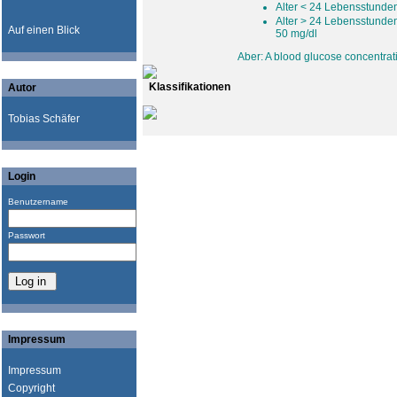
Alter < 24 Lebensstunde
Alter > 24 Lebensstunde
Auf einen Blick
50 mg/dl
Aber: A blood glucose concentrati
Klassifikationen
Autor
Tobias Schäfer
Login
Benutzername
Passwort
Impressum
Impressum
Copyright