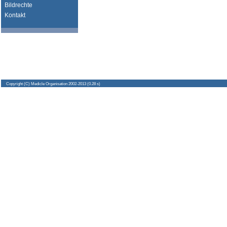
Bildrechte
Kontakt
Copyright
(C) Medicle Organisation 2002-2013 (0.28 s)