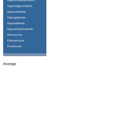
Hypercholesterinämi...
Hypertriglyceridämi...
Hyperurikämie
Hypoglykämie
Hypokaliämie
Hypophosphatämie
Kleinwuchs
Osteoporose
Proteinurie
Anzeige