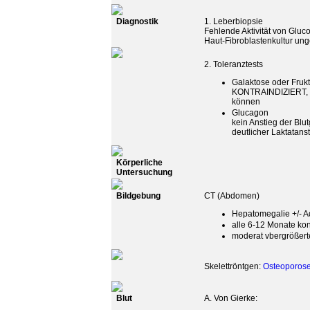
Diagnostik
1. Leberbiopsie
Fehlende Aktivität von Gluc
Haut-Fibroblastenkultur ung
2. Toleranztests
Galaktose oder Fruk
KONTRAINDIZIERT, d
können
Glucagon
kein Anstieg der Blu
deutlicher Laktatans
Körperliche
Untersuchung
Bildgebung
CT (Abdomen)
Hepatomegalie +/-
alle 6-12 Monate kon
moderat vbergrößert
Skelettröntgen:
Osteoporos
Blut
A. Von Gierke: