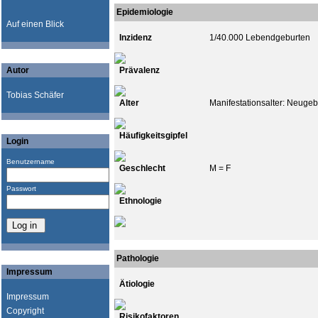
Epidemiologie
Auf einen Blick
Inzidenz
1/40.000 Lebendgeburten
Autor
Prävalenz
Tobias Schäfer
Alter
Manifestationsalter: Neuge
Häufigkeitsgipfel
Login
Benutzername
Geschlecht
M = F
Passwort
Ethnologie
Pathologie
Impressum
Ätiologie
Impressum
Copyright
Risikofaktoren