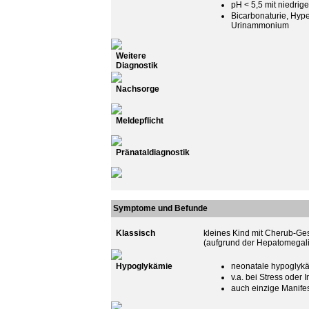
pH < 5,5 mit niedrig
Bicarbonaturie, Hyper
Urinammonium
Weitere
Diagnostik
Nachsorge
Meldepflicht
Pränataldiagnostik
Symptome und Befunde
Klassisch
kleines Kind mit Cherub-Ge
(aufgrund der Hepatomegali
Hypoglykämie
neonatale hypoglyk
v.a. bei Stress oder 
auch einzige Manife