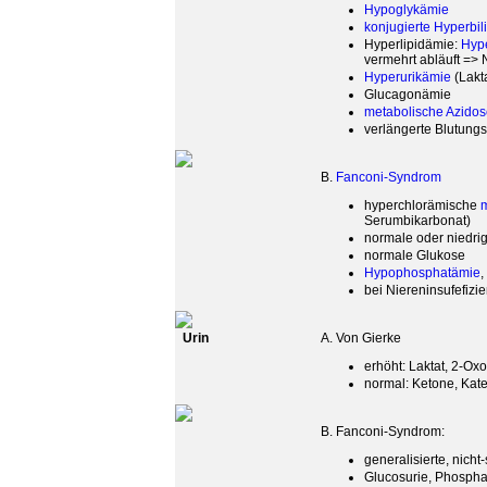
Hypoglykämie
konjugierte Hyperbil
Hyperlipidämie:
Hype
vermehrt abläuft =>
Hyperurikämie
(Lakt
Glucagonämie
metabolische Azido
verlängerte Blutungs
B.
Fanconi-Syndrom
hyperchlorämische
m
Serumbikarbonat)
normale oder niedri
normale Glukose
Hypophosphatämie
,
bei Niereninsufefizi
Urin
A. Von Gierke
erhöht: Laktat, 2-Oxo
normal: Ketone, Kat
B. Fanconi-Syndrom:
generalisierte, nich
Glucosurie, Phospha