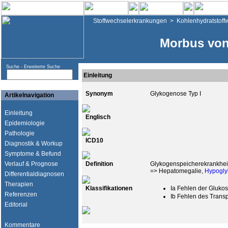
Stoffwechselerkrankungen
>
Kohlenhydratstoff
Morbus von
Suche -
Erweiterte Suche
Einleitung
Synonym
Glykogenose Typ I
Artikelnavigation
Einleitung
Englisch
Epidemiologie
Pathologie
ICD10
Diagnostik & Workup
Symptome & Befund
Verlauf & Prognose
Definition
Glykogenspeicherekrankheit,
=> Hepatomegalie,
Hypogly
Differentialdiagnosen
Therapien
Klassifikationen
Ia Fehlen der Gluko
Referenzen
Ib Fehlen des Trans
Editorial
Kommentare