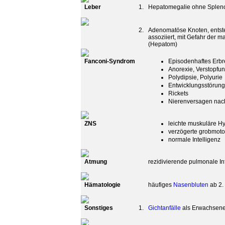
Leber
1.
Hepatomegalie ohne Splen
2.
Adenomatöse Knoten, entsteh
assoziiert, mit Gefahr der
(Hepatom)
Fanconi-Syndrom
Episodenhaftes Erbr
Anorexie, Verstopfu
Polydipsie, Polyurie
Entwicklungsstörun
Rickets
Nierenversagen nac
ZNS
leichte muskuläre H
verzögerte grobmoto
normale Intelligenz
Atmung
rezidivierende pulmonale In
Hämatologie
häufiges
Nasenbluten
ab 2.
Sonstiges
1.
Gichtanfälle
als Erwachsen