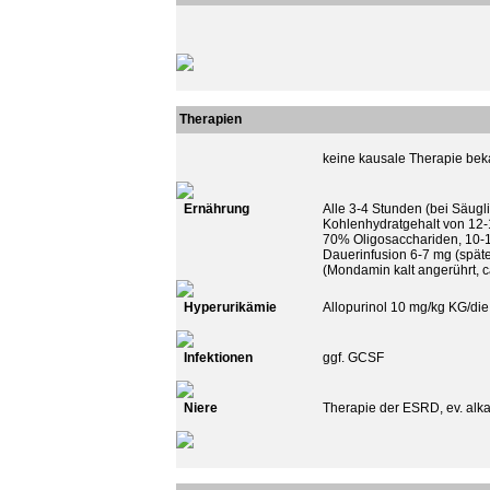
Therapien
keine kausale Therapie beka
Ernährung
Alle 3-4 Stunden (bei Säugl
Kohlenhydratgehalt von 12-
70% Oligosacchariden, 10-1
Dauerinfusion 6-7 mg (späte
(Mondamin kalt angerührt, ca
Hyperurikämie
Allopurinol 10 mg/kg KG/die
Infektionen
ggf. GCSF
Niere
Therapie der ESRD, ev. alk