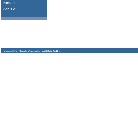
Bildrechte
Kontakt
Copyright
(C) Medicle Organisation 2002-2013 (0.11 s)