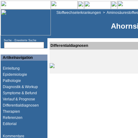
Stoffwechselerkrankungen
>
Aminosäurestoffw
Ahorns
Suche -
Erweiterte Suche
Differentialdiagnosen
Artikelnavigation
Einleitung
Epidemiologie
Pathologie
Diagnostik & Workup
Symptome & Befund
Verlauf & Prognose
Differentialdiagnosen
Therapien
Referenzen
Editorial
Kommentare