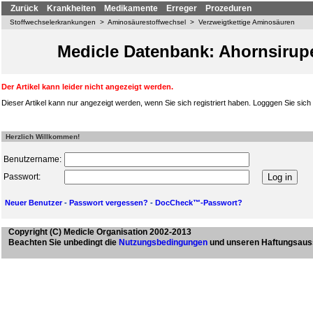
Zurück
Krankheiten
Medikamente
Erreger
Prozeduren
Stoffwechselerkrankungen
>
Aminosäurestoffwechsel
>
Verzweigtkettige Aminosäuren
Medicle Datenbank: Ahornsirup
Der Artikel kann leider nicht angezeigt werden.
Dieser Artikel kann nur angezeigt werden, wenn Sie sich registriert haben. Logggen Sie sich b
Herzlich Willkommen!
Benutzername:
Passwort:
Neuer Benutzer
-
Passwort vergessen?
-
DocCheck™-Passwort?
Copyright
(C) Medicle Organisation 2002-2013
Beachten Sie unbedingt die
Nutzungsbedingungen
und unseren Haftungsaus