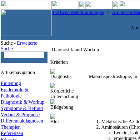
Stoffwechselerkrankungen
>
Aminosäurest
Ahor
Suche -
Erweiterte
Suche
Diagnostik und Workup
Kriterien
Artikelnavigation
Diagnostik
Massenspektroskopie, im 
Einleitung
Epidemiologie
Körperliche
Pathologie
Untersuchung
Diagnostik & Workup
Bildgebung
Symptome & Befund
Verlauf & Prognose
Differentialdiagnosen
Blut
Metabolische Azid
Therapien
Aminosäuren (Chro
Leucin, Isole
Referenzen
erniedrigtes 
Editorial