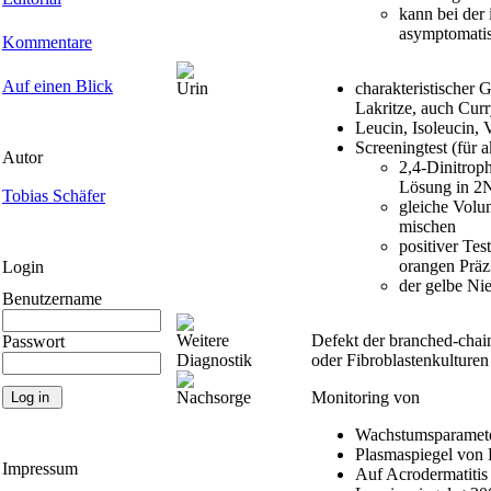
kann bei der
asymptomatis
Kommentare
Auf einen Blick
Urin
charakteristischer
Lakritze, auch Curr
Leucin, Isoleucin, 
Screeningtest (für 
Autor
2,4-Dinitro
Lösung in 2
Tobias Schäfer
gleiche Volu
mischen
positiver Tes
orangen Präzi
Login
der gelbe Ni
Benutzername
Weitere
Defekt der branched-chai
Passwort
Diagnostik
oder Fibroblastenkulturen
Nachsorge
Monitoring von
Wachstumsparamet
Plasmaspiegel von 
Impressum
Auf Acrodermatitis 