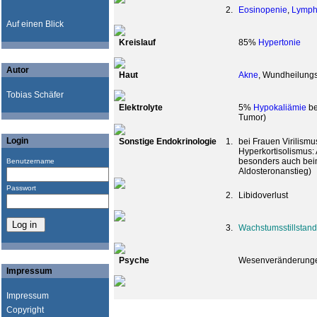
2.
Eosinopenie
,
Lymph
Auf einen Blick
Kreislauf
85%
Hypertonie
Autor
Haut
Akne
, Wundheilung
Tobias Schäfer
Elektrolyte
5%
Hypokaliämie
be
Tumor)
Login
Sonstige Endokrinologie
1.
bei Frauen Virilismu
Hyperkortisolismus
besonders auch be
Benutzername
Aldosteronanstieg)
Passwort
2.
Libidoverlust
3.
Wachstumsstillstan
Psyche
Wesenveränderunge
Impressum
Impressum
Copyright