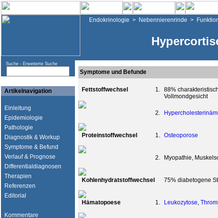
Endokrinologie
>
Nebennierenrinde
>
Funktio
Hypercortis
Suche -
Erweiterte Suche
Symptome und Befunde
Fettstoffwechsel
1.
88% charakteristisch
Artikelnavigation
Vollmondgesicht
Einleitung
2.
Hypercholesterinäm
Epidemiologie
Pathologie
Proteinstoffwechsel
1.
Osteoporose
Diagnostik & Workup
Symptome & Befund
Verlauf & Prognose
2.
Myopathie, Muskel
Differentialdiagnosen
Therapien
Kohlenhydratstoffwechsel
75% diabetogene St
Referenzen
Editorial
Hämatopoese
1.
Leukozytose
,
Throm
Kommentare