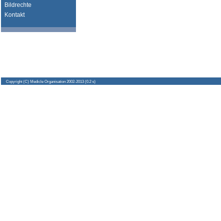
Bildrechte
Kontakt
Copyright
(C) Medicle Organisation 2002-2013 (0.2 s)