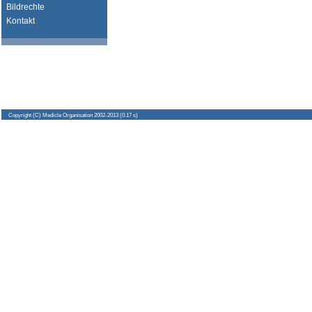
Bildrechte
Kontakt
Copyright
(C) Medicle Organisation 2002-2013 (0.17 s)