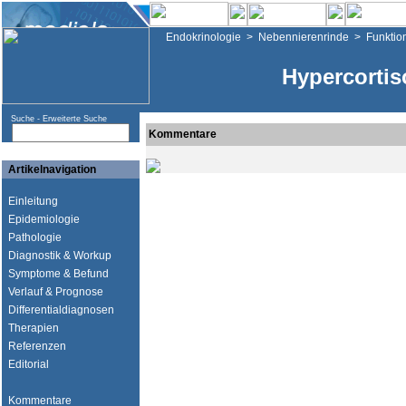
Endokrinologie
>
Nebennierenrinde
>
Funktio
Hypercortis
Suche -
Erweiterte Suche
Kommentare
Artikelnavigation
Einleitung
Epidemiologie
Pathologie
Diagnostik & Workup
Symptome & Befund
Verlauf & Prognose
Differentialdiagnosen
Therapien
Referenzen
Editorial
Kommentare