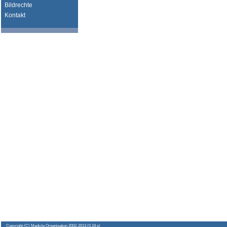
Bildrechte
Kontakt
Copyright
(C) Medicle Organisation 2002-2013 (0.19 s)