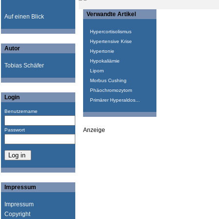
Verwandte Artikel
Auf einen Blick
Hypercortisolismus
Hypertensive Krise
Autor
Hypertonie
Hypokaliämie
Tobias Schäfer
Lipom
Morbus Cushing
Phäochromozytom
Login
Primärer Hyperaldos...
Benutzername
Anzeige
Passwort
Impressum
Impressum
Copyright