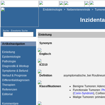
Endokrinologie
>
Nebennierenrinde
>
Tumore
Inzident
Suche -
Erweiterte Suche
Einleitung
Synonym
Artikelnavigation
Einleitung
Englisch
Epidemiologie
Pathologie
ICD10
Diagnostik & Workup
Symptome & Befund
Verlauf & Prognose
Definition
asymptomatische, bei Routineun
Differentialdiagnosen
Therapien
Klassifikationen
Benigne Tumoren: Adenom
Referenzen
Functionale Tumoren:
Ph
(
Conn-Syndrom
), Corti
Editorial
Malige Tumoren: primär
Kommentare