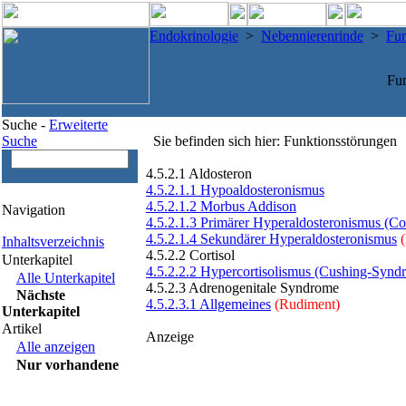
Endokrinologie
>
Nebennierenrinde
>
Fun
Fun
Suche -
Erweiterte
Suche
Sie befinden sich hier: Funktionsstörungen
4.5.2.1 Aldosteron
4.5.2.1.1 Hypoaldosteronismus
4.5.2.1.2 Morbus Addison
Navigation
4.5.2.1.3 Primärer Hyperaldosteronismus (
4.5.2.1.4 Sekundärer Hyperaldosteronismus
(
Inhaltsverzeichnis
4.5.2.2 Cortisol
Unterkapitel
4.5.2.2.2 Hypercortisolismus (Cushing-Synd
Alle Unterkapitel
4.5.2.3 Adrenogenitale Syndrome
Nächste
4.5.2.3.1 Allgemeines
(Rudiment)
Unterkapitel
Artikel
Anzeige
Alle anzeigen
Nur vorhandene