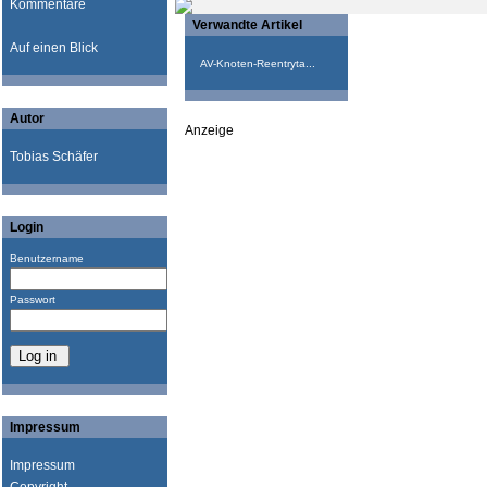
Kommentare
Verwandte Artikel
Auf einen Blick
AV-Knoten-Reentryta...
Autor
Anzeige
Tobias Schäfer
Login
Benutzername
Passwort
Impressum
Impressum