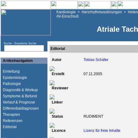
Kardiologie
>
Herzrhythmusstörungen
>
Heter
AV-Einschluß
Atriale Tac
Suche -
Erweiterte Suche
Editorial
Autor
Tobias Schäfer
Artikelnavigation
Einleitung
Erstellt
07.11.2005
Epidemiologie
Pathologie
Reviewer
Diagnostik & Workup
Symptome & Befund
Verlauf & Prognose
Linker
Differentialdiagnosen
Therapien
Status
RUDIMENT
Referenzen
Editorial
Licence
Lizenz für freie Inhalte