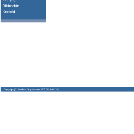
Copyright
Bildrechte
Kontakt
Copyright
(C) Medicle Organisation 2002-2013 (0.12 s)