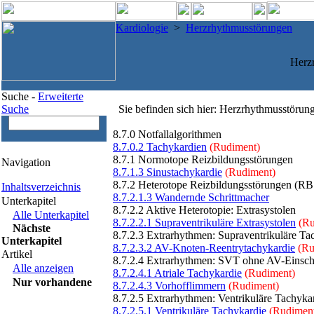
Kardiologie
>
Herzrhythmusstörungen
Herz
Suche -
Erweiterte
Suche
Sie befinden sich hier: Herzrhythmusstörun
8.7.0 Notfallalgorithmen
8.7.0.2 Tachykardien
(Rudiment)
8.7.1 Normotope Reizbildungsstörungen
Navigation
8.7.1.3 Sinustachykardie
(Rudiment)
8.7.2 Heterotope Reizbildungsstörungen (RB
Inhaltsverzeichnis
8.7.2.1.3 Wandernde Schrittmacher
Unterkapitel
8.7.2.2 Aktive Heterotopie: Extrasystolen
Alle Unterkapitel
8.7.2.2.1 Supraventrikuläre Extrasystolen
(Ru
Nächste
8.7.2.3 Extrarhythmen: Supraventrikuläre Ta
Unterkapitel
8.7.2.3.2 AV-Knoten-Reentrytachykardie
(Ru
Artikel
8.7.2.4 Extrarhythmen: SVT ohne AV-Einsch
Alle anzeigen
8.7.2.4.1 Atriale Tachykardie
(Rudiment)
Nur vorhandene
8.7.2.4.3 Vorhofflimmern
(Rudiment)
8.7.2.5 Extrarhythmen: Ventrikuläre Tachyka
8.7.2.5.1 Ventrikuläre Tachykardie
(Rudimen