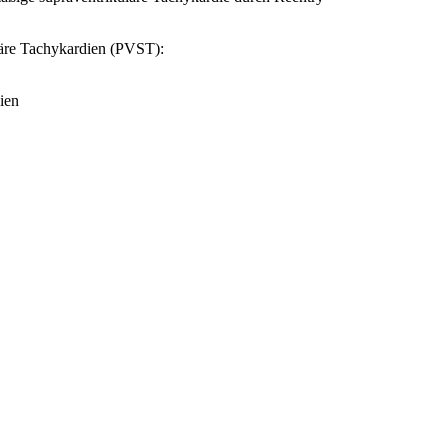
äre Tachykardien (PVST):
ien