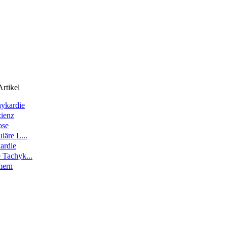
rtikel
hykardie
zienz
ose
uläre L...
ardie
e Tachyk...
mern