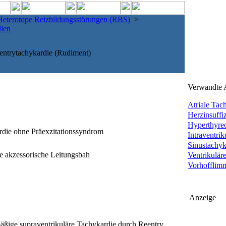
Heterotope Reizbildungsstörungen (RBS)
>
dien
ntrytachykardie (Rudiment)
Verwandte A
Atriale Tac
Herzinsuffi
Hyperthyre
die ohne Präexzitationssyndrom
Intraventrik
Sinustachyk
 akzessorische Leitungsbah
Ventrikulär
Vorhofflim
Anzeige
lmäßige supraventrikuläre Tachykardie durch Reentry