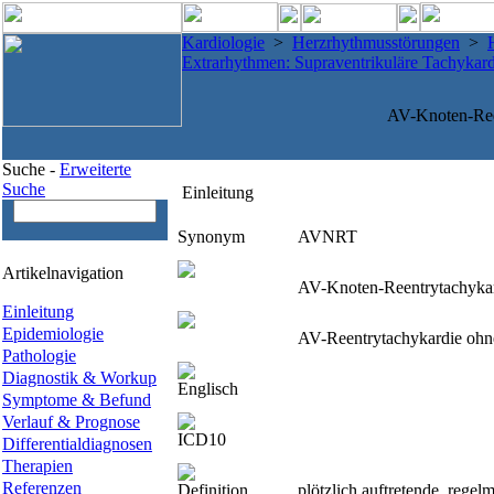
Kardiologie
>
Herzrhythmusstörungen
>
Extrarhythmen: Supraventrikuläre Tachykar
AV-Knoten-Ree
Suche -
Erweiterte
Suche
Einleitung
Synonym
AVNRT
Artikelnavigation
AV-Knoten-Reentrytachykar
Einleitung
Epidemiologie
AV-Reentrytachykardie ohne
Pathologie
Diagnostik & Workup
Englisch
Symptome & Befund
Verlauf & Prognose
ICD10
Differentialdiagnosen
Therapien
Referenzen
Definition
plötzlich auftretende, rege