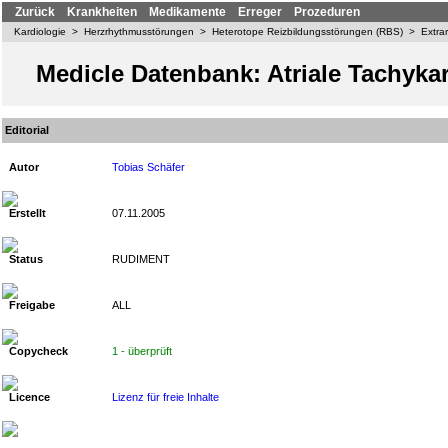
Zurück
Krankheiten
Medikamente
Erreger
Prozeduren
Kardiologie
>
Herzrhythmusstörungen
>
Heterotope Reizbildungsstörungen (RBS)
>
Extra
Medicle Datenbank: Atriale Tachyka
Editorial
Autor
Tobias Schäfer
Erstellt
07.11.2005
Status
RUDIMENT
Freigabe
ALL
Copycheck
1 - überprüft
Licence
Lizenz für freie Inhalte