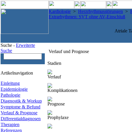
Kardiologie
>
Herzrhythmusstörungen
>
Extrarhythmen: SVT ohne AV-Einschluß
Atriale 
Suche -
Erweiterte
Suche
Verlauf und Prognose
Stadien
Artikelnavigation
Verlauf
Einleitung
Epidemiologie
Komplikationen
Pathologie
Diagnostik & Workup
Prognose
Symptome & Befund
Verlauf & Prognose
Prophylaxe
Differentialdiagnosen
Therapien
Referenzen