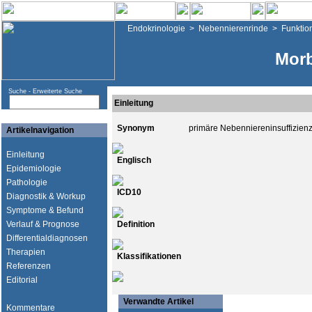
Endokrinologie
>
Nebennierenrinde
>
Funktio
Mor
Suche -
Erweiterte Suche
Einleitung
Synonym
primäre Nebenniereninsuffizien
Artikelnavigation
Einleitung
Englisch
Epidemiologie
Pathologie
ICD10
Diagnostik & Workup
Symptome & Befund
Verlauf & Prognose
Definition
Differentialdiagnosen
Therapien
Klassifikationen
Referenzen
Editorial
Verwandte Artikel
Kommentare