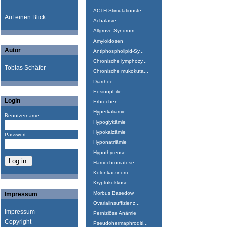
ACTH-Stimulationste...
Auf einen Blick
Achalasie
Allgrove-Syndrom
Amyloidosen
Autor
Antiphospholipid-Sy...
Chronische lymphozy...
Tobias Schäfer
Chronische mukokuta...
Diarrhoe
Eosinophilie
Login
Erbrechen
Hyperkaliämie
Benutzername
Hypoglykämie
Hypokalzämie
Passwort
Hyponatriämie
Hypothyreose
Hämochromatose
Kolonkarzinom
Kryptokokkose
Morbus Basedow
Impressum
Ovarialinsuffizienz...
Impressum
Perniziöse Anämie
Copyright
Pseudohermaphroditi...