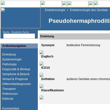
Endokrinologie
>
Endokrinologie des Genitale
Pseudohermaphroditi
Suche -
Erweiterte Suche
Einleitung
Synonym
testikuläre Feminisierung
Artikelnavigation
Einleitung
Englisch
Epidemiologie
Pathologie
ICD10
Diagnostik & Workup
Symptome & Befund
Verlauf & Prognose
Definition
äußeres Genitale eines chromoso
Differentialdiagnosen
Therapien
Klassifikationen
Referenzen
Editorial
Kommentare