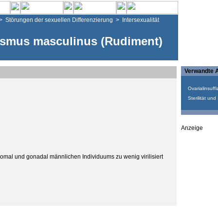
>
Störungen der sexuellen Differenzierung
>
Intersexualität
smus masculinus (Rudiment)
Verwandte A
Ovarialinsuffi
Sterilität und 
Anzeige
mal und gonadal männlichen Individuums zu wenig virilisiert