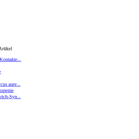
rtikel
Kontakte...
e
cus aure...
openie
rich-Syn...