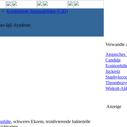
>
Kombinierte Immundefekte (CID)
er-IgE-Syndrom
Verwandte A
Atopisches 
Candida
Eosinophili
Juckreiz
Staphylococ
Thrombozyt
Wiskott-Ald
Anzeige
philie
, schweres Ekzem, rezidivierende bakterielle
sichtszüge