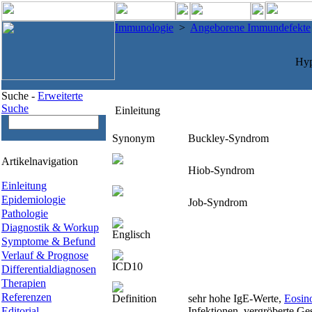
Immunologie
>
Angeborene Immundefekte
Hyp
Suche -
Erweiterte
Suche
Einleitung
Synonym
Buckley-Syndrom
Artikelnavigation
Hiob-Syndrom
Einleitung
Epidemiologie
Job-Syndrom
Pathologie
Diagnostik & Workup
Englisch
Symptome & Befund
Verlauf & Prognose
ICD10
Differentialdiagnosen
Therapien
Referenzen
Definition
sehr hohe IgE-Werte,
Eosino
Editorial
Infektionen, vergröberte Ge