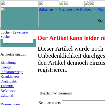
Bakterien
>
Grampositive Kokken
>
Micr
Stap
Suche -
Erweiterte
Suche
Der Artikel kann leider n
Dieser Artikel wurde noch 
Artikelnavigation
Unbedenklichkeit durchges
den Artikel dennoch einzus
Einleitung
Erreger
registrieren.
Infektionswege
Krankheiten
Diagnostik
Therapie
Referenzen
Herzlich Willkommen!
Editorial
Benutzername:
Kommentare