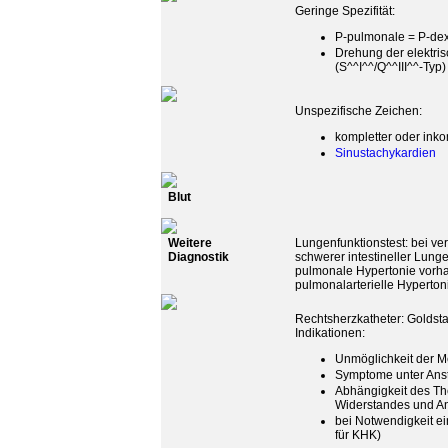
Geringe Spezifität:
P-pulmonale = P-dext
Drehung der elektris
(S^^I^^/Q^^III^^-Typ)
Unspezifische Zeichen:
kompletter oder inko
Sinustachykardien
Blut
Weitere
Lungenfunktionstest: bei ve
Diagnostik
schwerer intestineller Lun
pulmonale Hypertonie vorhan
pulmonalarterielle Hypertoni
Rechtsherzkatheter: Goldsta
Indikationen:
Unmöglichkeit der Me
Symptome unter Anst
Abhängigkeit des Th
Widerstandes und Ant
bei Notwendigkeit ei
für KHK)