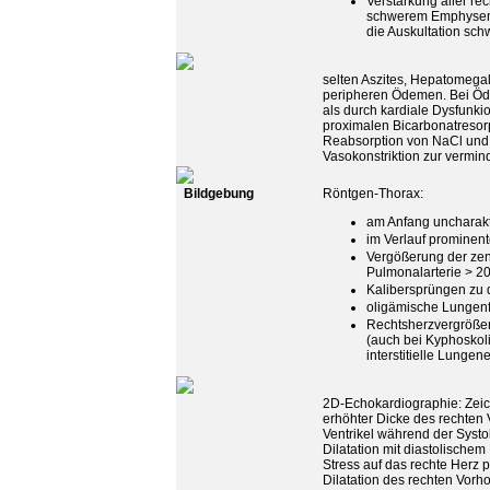
Verstärkung aller rec
schwerem Emphysem,
die Auskultation schw
selten Aszites, Hepatomegalie
peripheren Ödemen. Bei Öde
als durch kardiale Dysfunki
proximalen Bicarbonatresorp
Reabsorption von NaCl und 
Vasokonstriktion zur vermind
Bildgebung
Röntgen-Thorax:
am Anfang uncharakt
im Verlauf prominen
Vergößerung der zen
Pulmonalarterie > 
Kalibersprüngen zu 
oligämische Lungenfe
Rechtsherzvergrößeru
(auch bei Kyphoskoli
interstitielle Lunge
2D-Echokardiographie: Zeic
erhöhter Dicke des rechten
Ventrikel während der Systo
Dilatation mit diastolischem
Stress auf das rechte Herz p
Dilatation des rechten Vorho