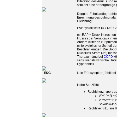
Dilatation des Anulus und rec
schließt eine höhergradige
Doppler-Echokardiographie:
Errechnung des pulmonalarte
Gleichung:
PAP systolisch = (4 x (Jet-
mit RAP = Druck im rechten
Flusses der Vena cava inferi
Andere Kriterien zur pulmon
mittelsystolischer Schluß d
Beschränkungen: Die Doppl
Rückfluss-Strom (Jet) mess
Thoraxumfang bei
COPD
kö
sensitiver als klinische U
Hypertonie)
EKG
kein Frühsymptom, fehlt bei 
Hohe Spezifität:
Rechtsherzhypertrop
V^^1^^ R > 0
V^^5/6^^ S 
Sokolow-Ind
Rechtsventrikuläre 