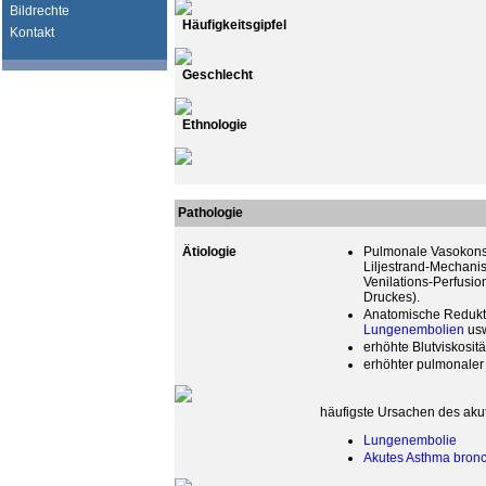
Bildrechte
Häufigkeitsgipfel
Kontakt
Geschlecht
Ethnologie
Pathologie
Ätiologie
Pulmonale Vasokonstr
Liljestrand-Mechani
Venilations-Perfusio
Druckes).
Anatomische Redukt
Lungenembolien
usw
erhöhte Blutviskosität
erhöhter pulmonaler 
häufigste Ursachen des aku
Lungenembolie
Akutes Asthma bronc