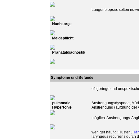
Lungenbiopsie: selten notw
Nachsorge
Meldepflicht
Pränataldiagnostik
Symptome und Befunde
oft geringe und unspezfis
pulmonale
Anstrengungsdyspnoe, Müdi
Hypertonie
Anstrengung (aufgrund der v
möglich: Anstrengungs-Angin
weniger häufig: Husten,
Häm
laryngeus recurrens durch d