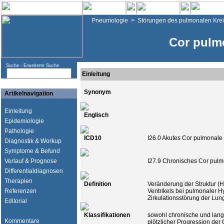
Pneumologie
>
Störungen des pulmonalen Krei
Cor pulm
Suche -
Erweiterte Suche
Einleitung
Synonym
Artikelnavigation
Einleitung
Englisch
Epidemiologie
Pathologie
ICD10
I26.0 Akutes Cor pulmonale
Diagnostik & Workup
Symptome & Befund
Verlauf & Prognose
I27.9 Chronisches Cor pul
Differentialdiagnosen
Therapien
Definition
Veränderung der Struktur (H
Referenzen
Ventrikels bei pulmonaler H
Zirkulationsstörung der Lun
Editorial
Klassifikationen
sowohl chronische und lang
Kommentare
plötzlicher Progression de