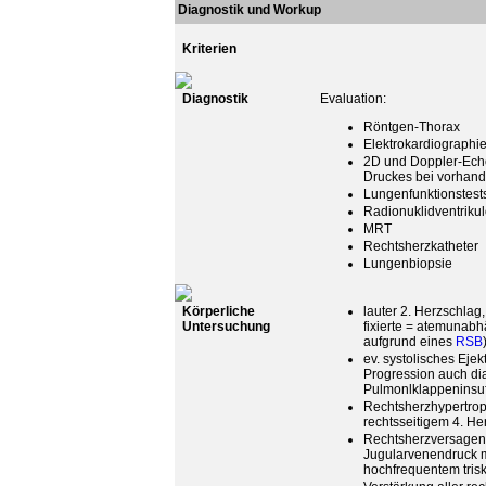
Diagnostik und Workup
Kriterien
Diagnostik
Evaluation:
Röntgen-Thorax
Elektrokardiographi
2D und Doppler-Echo
Druckes bei vorhande
Lungenfunktionstest
Radionuklidventriku
MRT
Rechtsherzkatheter
Lungenbiopsie
Körperliche
lauter 2. Herzschlag
Untersuchung
fixierte = atemunabh
aufgrund eines
RSB
ev. systolisches Ejek
Progression auch di
Pulmonlklappeninsu
Rechtsherzhypertrop
rechtsseitigem 4. H
Rechtsherzversagen:
Jugularvenendruck mi
hochfrequentem tris