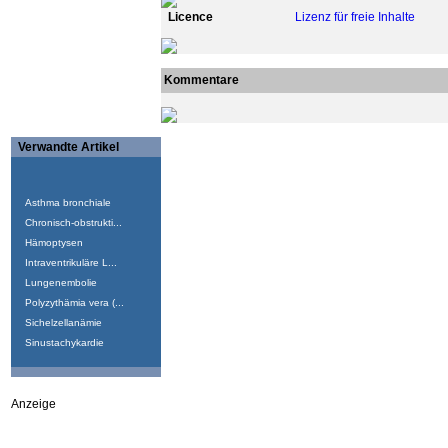
Licence
Lizenz für freie Inhalte
Kommentare
Verwandte Artikel
Asthma bronchiale
Chronisch-obstrukti...
Hämoptysen
Intraventrikuläre L...
Lungenembolie
Polyzythämia vera (...
Sichelzellanämie
Sinustachykardie
Anzeige