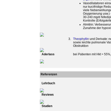
Vasodilatatoren eins
nur kurzfristige Red
viele Nebenwirkunge
Oxygenierung usw.) 
30-240 mg/d Nifedipi
Kontrolle (Erfolgskr
Almitrin: Verbesseru
Zunahme der hypoxis
3.
Theophyllin
und Derivate: ne
sowie leichte pulmonale Va
Obstruktion
Aderlass
bei Patienten mit Hkt > 55
Referenzen
Lehrbuch
Reviews
Studien