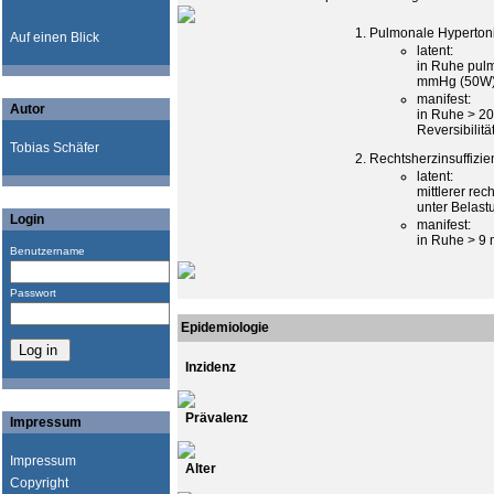
Pulmonale Hyperton
Auf einen Blick
latent:
in Ruhe pulm
mmHg (50W
manifest:
Autor
in Ruhe > 2
Reversibilitä
Tobias Schäfer
Rechtsherzinsuffizie
latent:
mittlerer re
unter Belas
Login
manifest:
in Ruhe > 
Benutzername
Passwort
Epidemiologie
Inzidenz
Prävalenz
Impressum
Impressum
Alter
Copyright