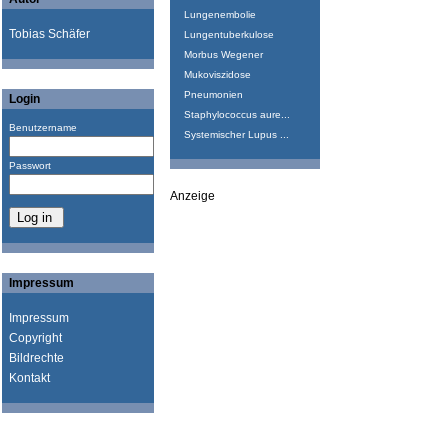
Lungenembolie
Tobias Schäfer
Lungentuberkulose
Morbus Wegener
Mukoviszidose
Pneumonien
Login
Staphylococcus aure...
Benutzername
Systemischer Lupus ...
Passwort
Anzeige
Impressum
Impressum
Copyright
Bildrechte
Kontakt