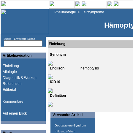
Pneumologie
>
Leitsymptome
Hämopty
Suche -
Erweiterte Suche
Einleitung
Synonym
Artikelnavigation
Einleitung
Englisch
hemoptysis
Ätiologie
Diagnostik & Workup
ICD10
Referenzen
Editorial
Definition
Kommentare
Auf einen Blick
Verwandte Artikel
Goodpasture-Syndrom
Influenza-Viren
Autor