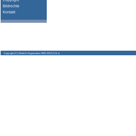
Copyright
Bildrechte
Kontakt
Copyright
(C) Medicle Organisation 2002-2013 (0.11 s)