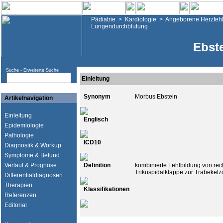
Pädiatrie
>
Kardiologie
>
Angeborene Herzfehl
Lungendurchblutung
Ebst
Suche -
Erweiterte Suche
Einleitung
Synonym
Morbus Ebstein
Artikelnavigation
Einleitung
Englisch
Epidemiologie
Pathologie
ICD10
Diagnostik & Workup
Symptome & Befund
Verlauf & Prognose
Definition
kombinierte Fehlbildung von rech
Trikuspidalklappe zur Trabekelz
Differentialdiagnosen
Therapien
Klassifikationen
Referenzen
Editorial