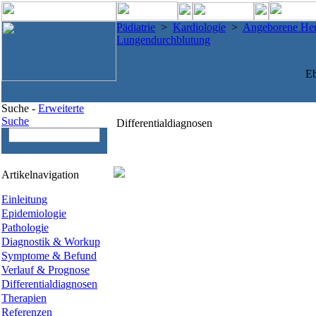
Pädiatrie
>
Kardiologie
>
Angeborene Her
Lungendurchblutung
Eb
Suche -
Erweiterte
Suche
Differentialdiagnosen
Artikelnavigation
Einleitung
Epidemiologie
Pathologie
Diagnostik & Workup
Symptome & Befund
Verlauf & Prognose
Differentialdiagnosen
Therapien
Referenzen