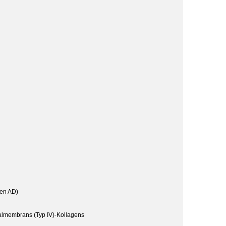
ten AD)
almembrans (Typ IV)-Kollagens