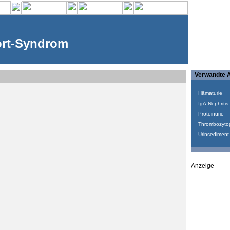
ort-Syndrom
Verwandte A
Hämaturie
IgA-Nephritis
Proteinurie
Thrombozyto
Urinsediment
Anzeige