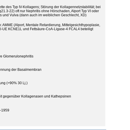
tte des Typ IV-Kollagens; Störung der Kollagennetzstabilität; bei
21.3-22) oft nur Nephritis ohne Hörschaden, Alport Typ VI oder
und Vulva (dann auch im weiblichen Geschlecht, XD)
: AMME (Alport, Mentale Retardierung, Mittelgesichthypoplasie,
nal-UE KCNE1L und Fettsäure-CoA-Ligase-4 FCAL4 beteiligt
ve Glomerulonephritis
dünnung der Basalmembran
ung (>90% 30 Lj.)
eit gegenüber Kollagenasen und Kathepsinen
0-1959