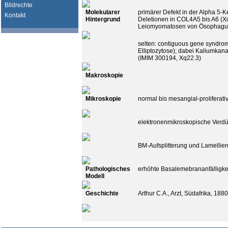
Bildrechte
Molekularer
primärer Defekt in der Alpha 5-Ke
Kontakt
Hintergrund
Deletionen in COL4A5 bis A6 (Xq
Leiomyomatosen von Ösophagus 
selten: contiguous gene syndrom
Elliptozytose); dabei Kaliumka
(IMIM 300194, Xq22.3)
Makroskopie
Mikroskopie
normal bis mesangial-proliferati
elektronenmikroskopische Ver
BM-Aufsplitterung und Lamellier
Pathologisches
erhöhte Basalemebrananfälligk
Modell
Geschichte
Arthur C.A., Arzt, Südafrika, 188