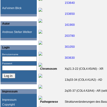
153640
Auf einen Blick
153650
Autor
161900
Andreas Stefan Welker
203780
301050
Login
Benutzername
303630
Passwort
Chromosom
Xq21.3-22 (COL4 A5/A6) - XR
13q33-34 (COL4 A1/A2) - AD
2q35-37 (COL4 A3/A4) - AR (sel
Impressum
Impressum
Pathogenese
Strukturveränderungen des Bas
Copyright