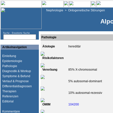
Nephrologie
>
Ontogenetische Störungen
Alp
Suche -
Erweiterte Suche
Pathologie
Ätiologie
hereditär
Artikelnavigation
Einleitung
Risikofaktoren
Epidemiologie
Pathologie
Vererbung
85% X-chromosomal
Diagnostik & Workup
Symptome & Befund
Verlauf & Prognose
5% autosomal-dominant
Differentialdiagnosen
Therapien
10% autosomal-rezessiv
Referenzen
Editorial
OMIM
104200
Kommentare