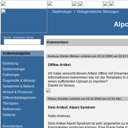
Nephrologie
>
Ontogenetische Störungen
Alp
Suche -
Erweiterte Suche
Kommentare
Artikelnavigation
Andreas Stefan Welker
schrieb am 10.12.2003 um 12:21 
Einleitung
Offline-Artikel
Epidemiologie
Ich habe versucht diesen Artikel offline mit Dream
Pathologie
Informationen bekommen wie ich die Templates in
Diagnostik & Workup
einen suffizienten Upload zu machen?
Danke im Voraus.
Symptome & Befund
Verlauf & Prognose
Differentialdiagnosen
Tobias Schäfer
schrieb am 10.12.2003 um 12:21 Uhr:
Therapien
Dein Artikel: Alport-Syndrom
Referenzen
Editorial
Hallo Andreas,
Dein Artikel Alport-Syndrom ist sehr angenehm zu l
Kommentare
Kleinigkeiten ergänzen können. Eine Frage habe ich 