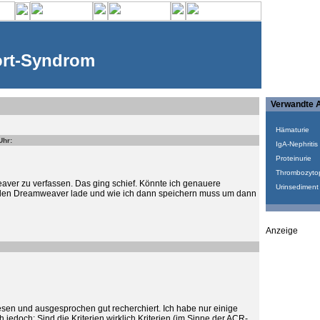
ort-Syndrom
Verwandte A
Hämaturie
Uhr:
IgA-Nephritis
Proteinurie
Thrombozyto
weaver zu verfassen. Das ging schief. Könnte ich genauere
Urinsediment
 den Dreamweaver lade und wie ich dann speichern muss um dann
Anzeige
esen und ausgesprochen gut recherchiert. Ich habe nur einige
jedoch: Sind die Kriterien wirklich Kriterien (im Sinne der ACR-