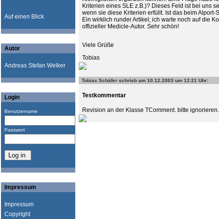
Kriterien eines SLE z.B.)? Dieses Feld ist bei uns se
wenn sie diese Kriterien erfüllt. Ist das beim Alpor
Auf einen Blick
Ein wirklich runder Artikel; ich warte noch auf die
offizieller Medicle-Autor. Sehr schön!
Viele Grüße
Autor
Tobias
Andreas Stefan Welker
Tobias Schäfer
schrieb am 10.12.2003 um 12:21 Uhr:
Testkommentar
Login
Revision an der Klasse TComment. bitte ignorieren.
Benutzername
Passwort
Impressum
Impressum
Copyright