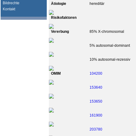
Bildrechte
Ätiologie
hereditär
Kontakt
Risikofaktoren
Vererbung
85% X-chromosomal
5% autosomal-dominant
10% autosomal-rezessiv
OMIM
104200
153640
153650
161900
203780