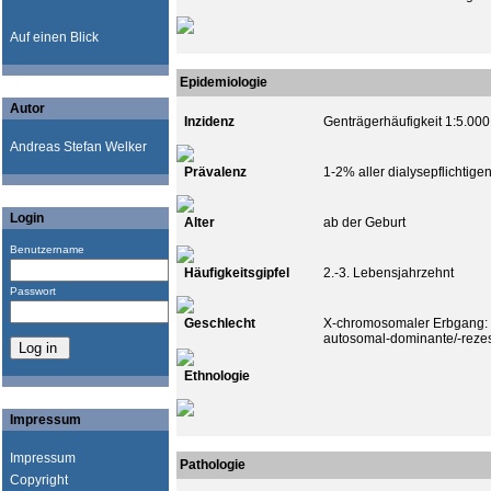
Auf einen Blick
Epidemiologie
Autor
Inzidenz
Genträgerhäufigkeit 1:5.000
Andreas Stefan Welker
Prävalenz
1-2% aller dialysepflichtige
Login
Alter
ab der Geburt
Benutzername
Häufigkeitsgipfel
2.-3. Lebensjahrzehnt
Passwort
Geschlecht
X-chromosomaler Erbgang:
autosomal-dominante/-rezes
Ethnologie
Impressum
Impressum
Pathologie
Copyright