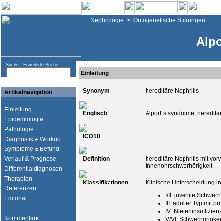
Nephrologie
>
Ontogenetische Störungen
Alp
Suche -
Erweiterte Suche
Einleitung
Synonym
hereditäre Nephritis
Artikelnavigation
Einleitung
Englisch
Alport´s syndrome; hereditar
Epidemiologie
Pathologie
ICD10
Diagnostik & Workup
Symptome & Befund
Verlauf & Prognose
Definition
hereditäre Nephritis mit vor
Innenohrschwerhörigkeit
Differentialdiagnosen
Therapien
Klassifikationen
Klinische Unterscheidung in
Referenzen
I/II: juvenile Schwerh
Editorial
III: adulter Typ mit 
IV: Niereninsuffizie
Kommentare
V/VI: Schwerhörigkeit