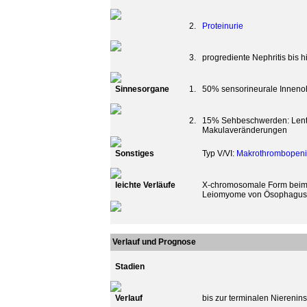
2.
Proteinurie
3.
progrediente Nephritis bis h
Sinnesorgane
1.
50% sensorineurale Inneno
2.
15% Sehbeschwerden: Lentic
Makulaveränderungen
Sonstiges
Typ V/VI:
Makrothrombopen
leichte Verläufe
X-chromosomale Form beim w
Leiomyome von Ösophagus
Verlauf und Prognose
Stadien
Verlauf
bis zur terminalen Nierenins