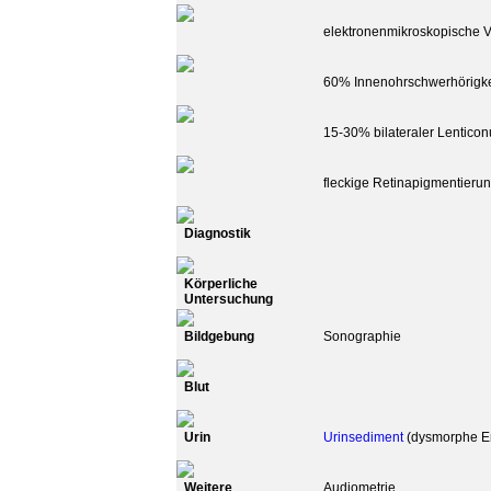
elektronenmikroskopische 
60% Innenohrschwerhörigke
15-30% bilateraler Lenticon
fleckige Retinapigmentieru
Diagnostik
Körperliche
Untersuchung
Bildgebung
Sonographie
Blut
Urin
Urinsediment
(dysmorphe Er
Weitere
Audiometrie