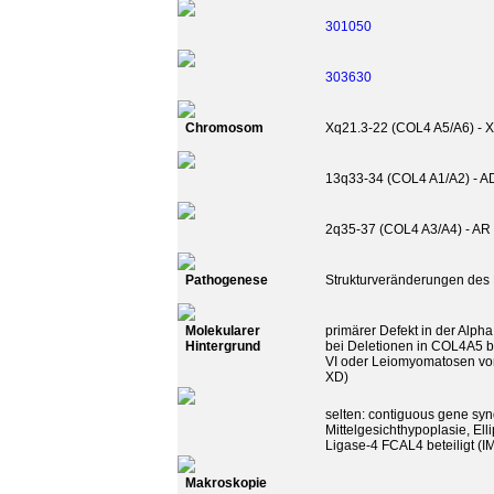
301050
303630
Chromosom
Xq21.3-22 (COL4 A5/A6) - 
13q33-34 (COL4 A1/A2) - A
2q35-37 (COL4 A3/A4) - AR 
Pathogenese
Strukturveränderungen des
Molekularer
primärer Defekt in der Alpha
Hintergrund
bei Deletionen in COL4A5 bi
VI oder Leiomyomatosen vo
XD)
selten: contiguous gene sy
Mittelgesichthypoplasie, E
Ligase-4 FCAL4 beteiligt (
Makroskopie