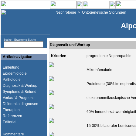
Nephrologie
>
Ontogenetische Störungen
Alp
Suche -
Erweiterte Suche
Diagnostik und Workup
Kriterien
progrediente Nephropathie
Artikelnavigation
Einleitung
Mikrohämaturie
Epidemiologie
Pathologie
Proteinurie (30% im nephroti
Diagnostik & Workup
Symptome & Befund
Verlauf & Prognose
elektronenmikroskopische V
Differentialdiagnosen
Therapien
60% Innenohrschwerhörigkeit
Referenzen
Editorial
15-30% bilateraler Lenticonus
Kommentare