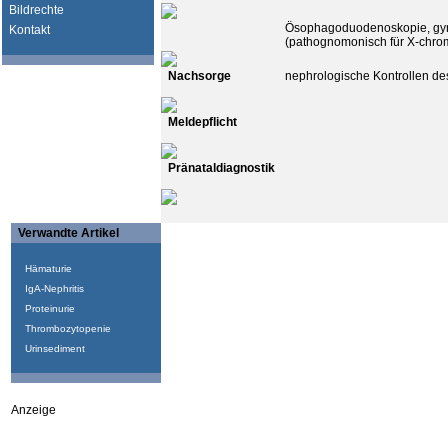
Bildrechte
Ösophagoduodenoskopie, gyn
Kontakt
(pathognomonisch für X-chro
Nachsorge
nephrologische Kontrollen de
Meldepflicht
Pränataldiagnostik
Verwandte Artikel
Hämaturie
IgA-Nephritis
Proteinurie
Thrombozytopenie
Urinsediment
Anzeige