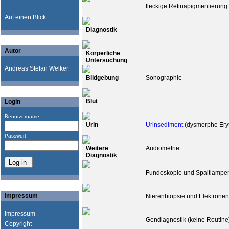
fleckige Retinapigmentierung
Auf einen Blick
Diagnostik
Autor
Körperliche
Untersuchung
Andreas Stefan Welker
Bildgebung
Sonographie
Blut
Login
Benutzername
Urin
Urinsediment
(dysmorphe Eryt
Passwort
Weitere
Audiometrie
Diagnostik
Fundoskopie und Spaltlampe
Impressum
Nierenbiopsie und Elektrone
Impressum
Gendiagnostik (keine Routine
Copyright