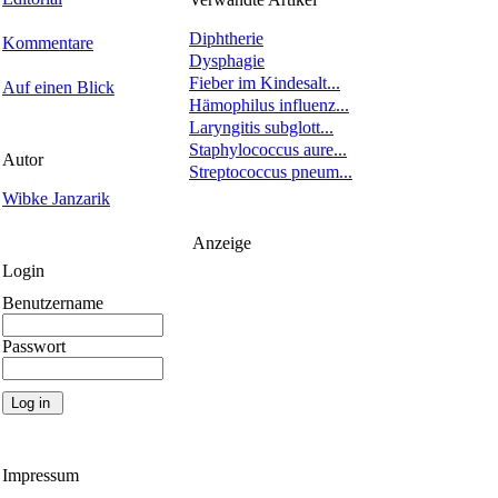
Diphtherie
Kommentare
Dysphagie
Fieber im Kindesalt...
Auf einen Blick
Hämophilus influenz...
Laryngitis subglott...
Staphylococcus aure...
Autor
Streptococcus pneum...
Wibke Janzarik
Anzeige
Login
Benutzername
Passwort
Impressum