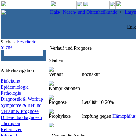
Hals-, Nasen- und Ohrenheilkunde
>
Lary
Epig
Suche -
Erweiterte
Suche
Verlauf und Prognose
Stadien
Artikelnavigation
Verlauf
hochakut
Einleitung
Epidemiologie
Komplikationen
Pathologie
Diagnostik & Workup
Prognose
Letalität 10-20%
Symptome & Befund
Verlauf & Prognose
Prophylaxe
Impfung gegen
Hämophilus 
Differentialdiagnosen
Therapien
Referenzen
Editorial
Verwandte Artikel