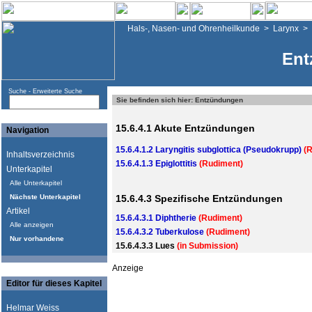
Hals-, Nasen- und Ohrenheilkunde
>
Larynx
>
Ent
Suche -
Erweiterte Suche
Sie befinden sich hier: Entzündungen
15.6.4.1 Akute Entzündungen
Navigation
15.6.4.1.2 Laryngitis subglottica (Pseudokrupp)
(R
Inhaltsverzeichnis
15.6.4.1.3 Epiglottitis
(Rudiment)
Unterkapitel
Alle Unterkapitel
Nächste Unterkapitel
15.6.4.3 Spezifische Entzündungen
Artikel
15.6.4.3.1 Diphtherie
(Rudiment)
Alle anzeigen
15.6.4.3.2 Tuberkulose
(Rudiment)
Nur vorhandene
15.6.4.3.3 Lues
(in Submission)
Anzeige
Editor für dieses Kapitel
Helmar Weiss