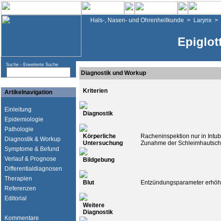
Hals-, Nasen- und Ohrenheilkunde
>
Larynx
>
Epiglot
Suche -
Erweiterte Suche
Diagnostik und Workup
Kriterien
Artikelnavigation
Einleitung
Diagnostik
Epidemiologie
Pathologie
Körperliche
Racheninspektion nur in Intub
Diagnostik & Workup
Untersuchung
Zunahme der Schleimhautschwe
Symptome & Befund
Verlauf & Prognose
Bildgebung
Differentialdiagnosen
Therapien
Blut
Entzündungsparameter erhöh
Referenzen
Editorial
Weitere
Diagnostik
Kommentare