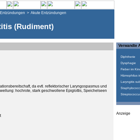
Entzündungen
>
Akute Entzündungen
titis (Rudiment)
Verwandte A
Diphtherie
Dysphagie
Fieber im Kind
Hämophilus in
Laryngitis sub
ationsbereitschaft, da evtl. reflektorischer Laryngospasmus und
Staphylococc
llung: hochrote, stark geschwollene Epiglottis, Speichelseen
Streptococcu
Anzeige
t