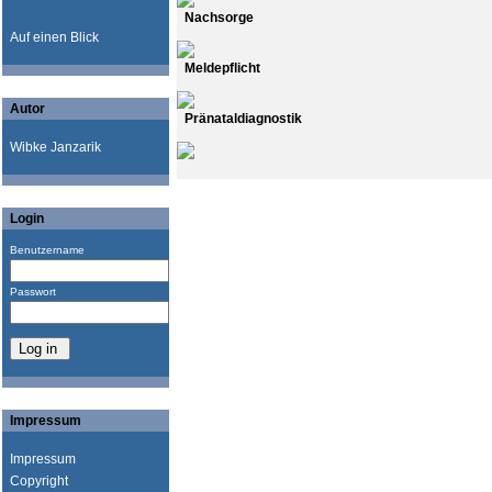
Nachsorge
Auf einen Blick
Meldepflicht
Autor
Pränataldiagnostik
Wibke Janzarik
Login
Benutzername
Passwort
Impressum
Impressum
Copyright