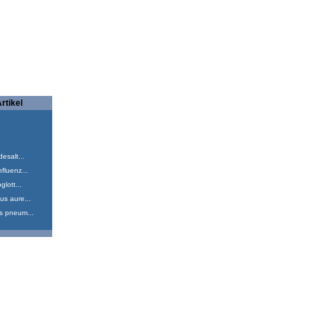
rtikel
esalt...
fluenz...
glott...
us aure...
s pneum...