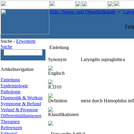
Hals-, Nasen- und Ohrenheilkunde
>
Lary
Epig
Suche -
Erweiterte
Suche
Einleitung
Synonym
Laryngitis supraglottica
Artikelnavigation
Englisch
Einleitung
Epidemiologie
ICD10
Pathologie
Diagnostik & Workup
Definition
meist durch Hämophilus inf
Symptome & Befund
Verlauf & Prognose
Klassifikationen
Differentialdiagnosen
Therapien
Referenzen
Editorial
Verwandte Artikel