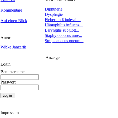
Diphtherie
Kommentare
Dysphagie
Fieber im Kindesalt...
Auf einen Blick
Hämophilus influenz...
Laryngitis subglott...
Staphylococcus aure...
Autor
Streptococcus pneum...
Wibke Janzarik
Anzeige
Login
Benutzername
Passwort
Impressum