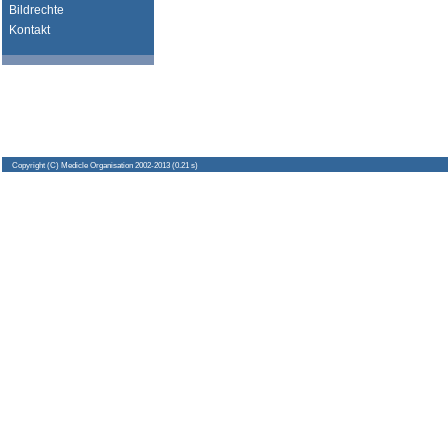
Bildrechte
Kontakt
Copyright
(C) Medicle Organisation 2002-2013 (0.21 s)