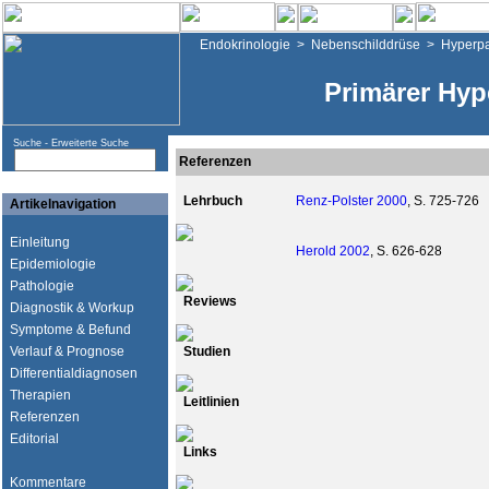
Endokrinologie
>
Nebenschilddrüse
>
Hyperpa
Primärer Hyp
Suche -
Erweiterte Suche
Referenzen
Lehrbuch
Renz-Polster 2000
, S. 725-726
Artikelnavigation
Einleitung
Herold 2002
, S. 626-628
Epidemiologie
Pathologie
Reviews
Diagnostik & Workup
Symptome & Befund
Verlauf & Prognose
Studien
Differentialdiagnosen
Therapien
Leitlinien
Referenzen
Editorial
Links
Kommentare