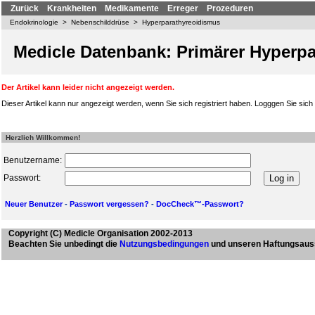
Zurück
Krankheiten
Medikamente
Erreger
Prozeduren
Endokrinologie
>
Nebenschilddrüse
>
Hyperparathyreoidismus
Medicle Datenbank: Primärer Hyperp
Der Artikel kann leider nicht angezeigt werden.
Dieser Artikel kann nur angezeigt werden, wenn Sie sich registriert haben. Logggen Sie sich b
Herzlich Willkommen!
Benutzername:
Passwort:
Neuer Benutzer
-
Passwort vergessen?
-
DocCheck™-Passwort?
Copyright
(C) Medicle Organisation 2002-2013
Beachten Sie unbedingt die
Nutzungsbedingungen
und unseren Haftungsaus