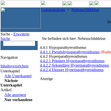
Endokrinologie
>
Nebenschilddrüse
Ne
Suche -
Erweiterte
Suche
Sie befinden sich hier: Nebenschilddrüse
4.4.1 Hypoparathyreoidismus
4.4.1.1 Pseudohypoparathyreoidismus
(Rudim
4.4.2 Hyperparathyreoidismus
Navigation
4.4.2.1 Primärer Hyperparathyreoidismus
4.4.2.2 Sekundärer Hyperparathyreoidismus
Inhaltsverzeichnis
4.4.2.4 Ektoper Hyperparathyreoidismus
Unterkapitel
Alle Unterkapitel
Anzeige
Nächste
Unterkapitel
Artikel
Alle anzeigen
Nur vorhandene