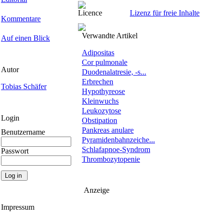
Licence
Lizenz für freie Inhalte
Kommentare
Verwandte Artikel
Auf einen Blick
Adipositas
Cor pulmonale
Autor
Duodenalatresie, -s...
Erbrechen
Tobias Schäfer
Hypothyreose
Kleinwuchs
Leukozytose
Login
Obstipation
Pankreas anulare
Benutzername
Pyramidenbahnzeiche...
Schlafapnoe-Syndrom
Passwort
Thrombozytopenie
Anzeige
Impressum