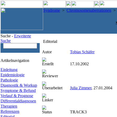
Syndrome
>
Chromosomenaberrationen
Suche -
Erweiterte
Suche
Editorial
Autor
Tobias Schäfer
Artikelnavigation
Erstellt
17.10.2002
Einleitung
Epidemiologie
Reviewer
Pathologie
Diagnostik & Workup
Überarbeitet
Julia Zimmer
, 27.01.2004
Symptome & Befund
Verlauf & Prognose
Linker
Differentialdiagnosen
Therapien
Referenzen
Status
TRACK3
Editorial