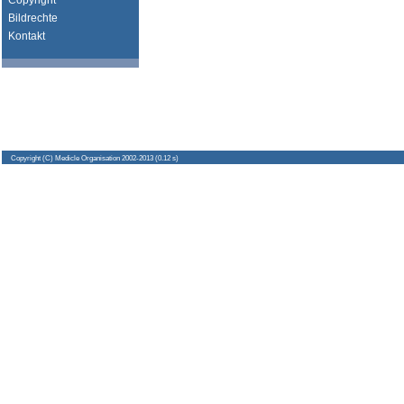
Copyright
Bildrechte
Kontakt
Copyright
(C) Medicle Organisation 2002-2013 (0.12 s)