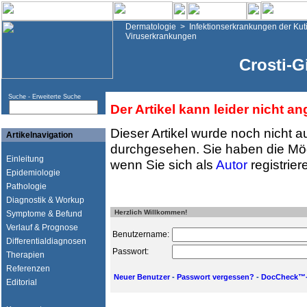
Dermatologie
>
Infektionserkrankungen der Kut
Viruserkrankungen
Crosti-G
Suche -
Erweiterte Suche
Der Artikel kann leider nicht a
Dieser Artikel wurde noch nicht a
Artikelnavigation
durchgesehen. Sie haben die Mög
Einleitung
wenn Sie sich als
Autor
registrier
Epidemiologie
Pathologie
Diagnostik & Workup
Herzlich Willkommen!
Symptome & Befund
Verlauf & Prognose
Benutzername:
Differentialdiagnosen
Passwort:
Therapien
Referenzen
Neuer Benutzer
-
Passwort vergessen?
-
DocCheck™-
Editorial