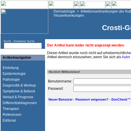
Dermatologie
>
Infektionserkrankungen der Kut
Viruserkrankungen
Crosti-G
Suche -
Erweiterte Suche
Der Artikel kann leider nicht angezeigt werden.
Dieser Artikel wurde noch nicht auf urheberrechtlic
Artikel dennoch einzusehen, wenn Sie sich als
Autor
Artikelnavigation
Einleitung
Herzlich Willkommen!
Epidemiologie
Pathologie
Benutzername:
Diagnostik & Workup
Passwort:
Symptome & Befund
Verlauf & Prognose
Neuer Benutzer
-
Passwort vergessen?
-
DocCheck™-
Differentialdiagnosen
Therapien
Referenzen
Editorial