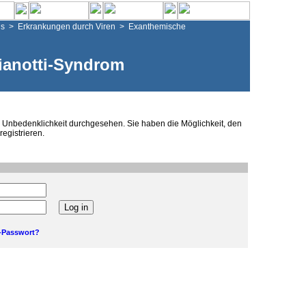
is
>
Erkrankungen durch Viren
>
Exanthemische
ianotti-Syndrom
he Unbedenklichkeit durchgesehen. Sie haben die Möglichkeit, den
registrieren.
Passwort?