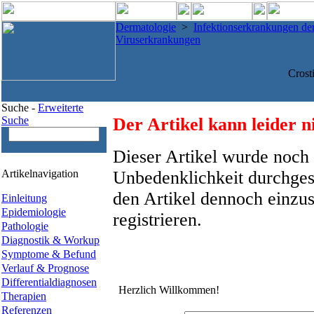
Dermatologie
>
Infektionserkrankungen de
Viruserkrankungen
Crost
Suche -
Erweiterte
Suche
Der Artikel kann leider n
Dieser Artikel wurde noch 
Artikelnavigation
Unbedenklichkeit durchges
den Artikel dennoch einzus
Einleitung
Epidemiologie
registrieren.
Pathologie
Diagnostik & Workup
Symptome & Befund
Verlauf & Prognose
Differentialdiagnosen
Herzlich Willkommen!
Therapien
Referenzen