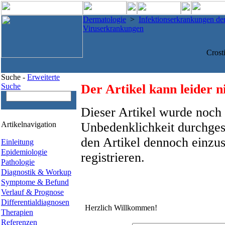
Dermatologie
>
Infektionserkrankungen de
Viruserkrankungen
Crost
Suche -
Erweiterte
Suche
Der Artikel kann leider n
Dieser Artikel wurde noch 
Artikelnavigation
Unbedenklichkeit durchges
den Artikel dennoch einzus
Einleitung
Epidemiologie
registrieren.
Pathologie
Diagnostik & Workup
Symptome & Befund
Verlauf & Prognose
Differentialdiagnosen
Herzlich Willkommen!
Therapien
Referenzen