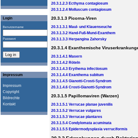
20.3.1.2.3 Ecthyma contagiosum
20.3.1.2.4 Molluscum contagiosum
20.3.1.3 Picorna-Viren
Login
20.3.1.3.1 Maul- und Klauenseuche
Benutzername
20.3.1.3.2 Hand-Fuß-Mund-Exanthem
Passwort
20.3.1.3.3 Herpangina Zahorsky
20.3.1.4 Exanthemische Viruserkrankung
20.3.1.4.1 Masern
20.3.1.4.2 Röteln
20.3.1.4.3 Erythema infectiosum
Impressum
20.3.1.4.4 Exanthema subitum
20.3.1.4.5 Gianotti-Crosti-Syndrom
Impressum
20.3.1.4.6 Crosti-Gianotti-Syndrom
Copyright
20.3.1.5 Papillomaviren (Warzen)
Bildrechte
Kontakt
20.3.1.5.1 Verrucae planae juvenilis
20.3.1.5.2 Verrucae vulgares
20.3.1.5.3 Verrucae plantares
20.3.1.5.4 Condylomata acuminata
20.3.1.5.5 Epidermodysplasia verruciformis