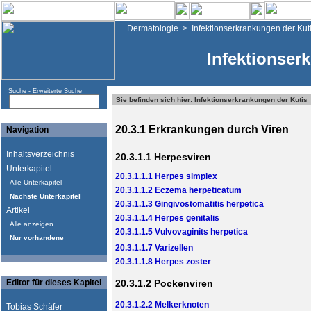
Dermatologie
>
Infektionserkrankungen der Kut
Infektionser
Suche -
Erweiterte Suche
Sie befinden sich hier: Infektionserkrankungen der Kutis
20.3.1 Erkrankungen durch Viren
Navigation
Inhaltsverzeichnis
20.3.1.1 Herpesviren
Unterkapitel
20.3.1.1.1 Herpes simplex
Alle Unterkapitel
20.3.1.1.2 Eczema herpeticatum
Nächste Unterkapitel
20.3.1.1.3 Gingivostomatitis herpetica
Artikel
20.3.1.1.4 Herpes genitalis
Alle anzeigen
20.3.1.1.5 Vulvovaginits herpetica
Nur vorhandene
20.3.1.1.7 Varizellen
20.3.1.1.8 Herpes zoster
Editor für dieses Kapitel
20.3.1.2 Pockenviren
20.3.1.2.2 Melkerknoten
Tobias Schäfer