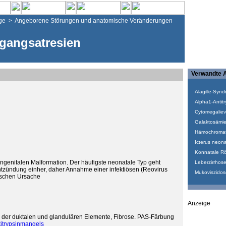
ge
>
Angeborene Störungen und anatomische Veränderungen
gangsatresien
Verwandte A
Alagille-Syn
Alpha1-Antitr
Cytomegaliev
Galaktosämie
Hämochroma
Icterus neon
Konnatale Rö
ongenitalen Malformation. Der häufigste neonatale Typ geht
Leberzirrhos
ntzündung einher, daher Annahme einer infektiösen (Reovirus
Mukoviszidos
xischen Ursache
Anzeige
n der duktalen und glandulären Elemente, Fibrose. PAS-Färbung
itrypsinmangels