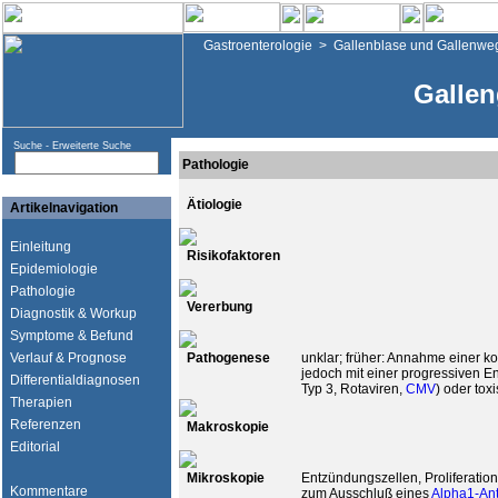
Gastroenterologie
>
Gallenblase und Gallenwe
Gallen
Suche -
Erweiterte Suche
Pathologie
Ätiologie
Artikelnavigation
Einleitung
Risikofaktoren
Epidemiologie
Pathologie
Vererbung
Diagnostik & Workup
Symptome & Befund
Verlauf & Prognose
Pathogenese
unklar; früher: Annahme einer k
jedoch mit einer progressiven E
Differentialdiagnosen
Typ 3, Rotaviren,
CMV
) oder to
Therapien
Referenzen
Makroskopie
Editorial
Mikroskopie
Entzündungszellen, Proliferatio
Kommentare
zum Ausschluß eines
Alpha1-Ant