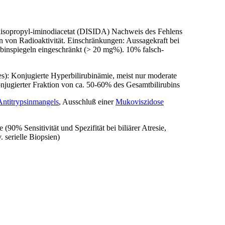
isopropyl-iminodiacetat (DISIDA) Nachweis des Fehlens
ion von Radioaktivität. Einschränkungen: Aussagekraft bei
ubinspiegeln eingeschränkt (> 20 mg%). 10% falsch-
tes): Konjugierte Hyperbilirubinämie, meist nur moderate
onjugierter Fraktion von ca. 50-60% des Gesamtbilirubins
ntitrypsinmangels
, Ausschluß einer
Mukoviszidose
 (90% Sensitivität und Spezifität bei biliärer Atresie,
. serielle Biopsien)