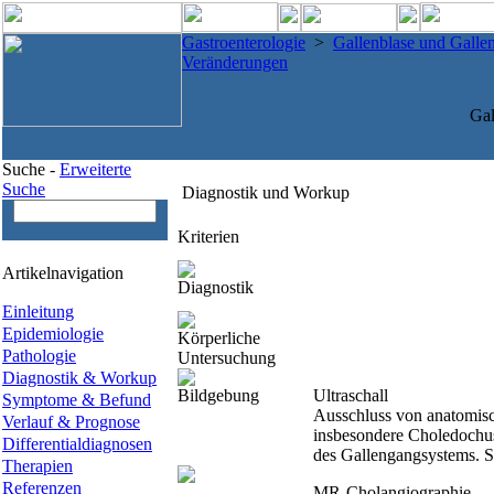
Gastroenterologie
>
Gallenblase und Gall
Veränderungen
Gal
Suche -
Erweiterte
Suche
Diagnostik und Workup
Kriterien
Artikelnavigation
Diagnostik
Einleitung
Epidemiologie
Körperliche
Pathologie
Untersuchung
Diagnostik & Workup
Bildgebung
Ultraschall
Symptome & Befund
Ausschluss von anatomisc
Verlauf & Prognose
insbesondere Choledochus
Differentialdiagnosen
des Gallengangsystems. Sen
Therapien
Referenzen
MR-Cholangiographie