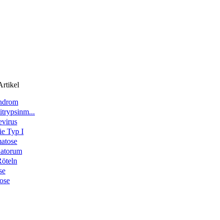
rtikel
yndrom
trypsinm...
evirus
e Typ I
atose
natorum
Röteln
se
ose