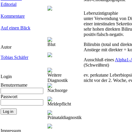
Editorial
Leberszintigraphie
Kommentare
unter Verwendung von Di
einer intestinalen Sekret
Auf einen Blick
sehr hohen direkten Bilir
positiv/falsch-negativ.
Blut
Bilirubin (total und direk
Autor
Anstiege mit direkter = k
Tobias Schäfer
Ausschluß eines
Alpha1-A
(Schweißtest)
Weitere
ev. perkutane Leberbiopsie
Login
Diagnostik
nicht vor der 2. Woche, ev
Benutzername
Nachsorge
Passwort
Meldepflicht
Pränataldiagnostik
Impressum