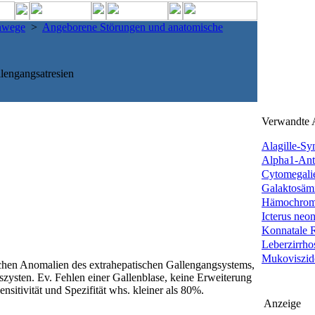
enwege
>
Angeborene Störungen und anatomische
lengangsatresien
Verwandte A
Alagille-S
Alpha1-Anti
Cytomegali
Galaktosämi
Hämochrom
Icterus neo
Konnatale 
Leberzirrho
Mukoviszid
hen Anomalien des extrahepatischen Gallengangsystems,
zysten. Ev. Fehlen einer Gallenblase, keine Erweiterung
sitivität und Spezifität whs. kleiner als 80%.
Anzeige