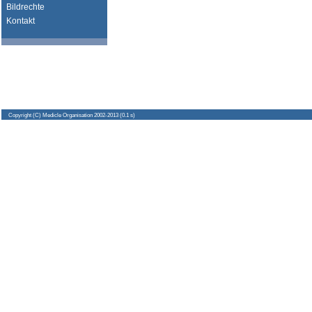
Bildrechte
Kontakt
Copyright
(C) Medicle Organisation 2002-2013 (0.1 s)