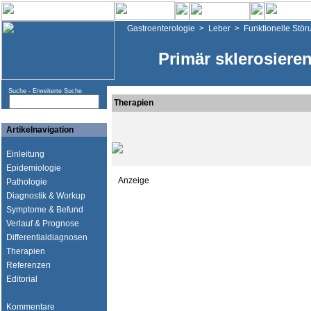
Gastroenterologie
>
Leber
>
Funktionelle Stö
Primär sklerosiere
Suche -
Erweiterte Suche
Therapien
Artikelnavigation
Einleitung
Epidemiologie
Anzeige
Pathologie
Diagnostik & Workup
Symptome & Befund
Verlauf & Prognose
Differentialdiagnosen
Therapien
Referenzen
Editorial
Kommentare