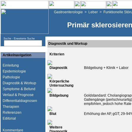
Gastroenterologie
>
Leber
>
Funktionelle Stö
Primär sklerosiere
Suche -
Erweiterte Suche
Diagnostik und Workup
Kriterien
Artikelnavigation
Einleitung
Diagnostik
Bildgebung + Klinik + Labor
Epidemiologie
Pathologie
Körperliche
Diagnostik & Workup
Untersuchung
Symptome & Befund
Verlauf & Prognose
Bildgebung
Goldstandard: Cholangiograph
Gallengänge (perlschnurartig
Differentialdiagnosen
empfohlen, jedoch hohe Rate 
Therapien
Referenzen
Blut
Erhöhung der AP, gGT; 29-9
Editorial
Weitere
Kommentare
Diagnostik