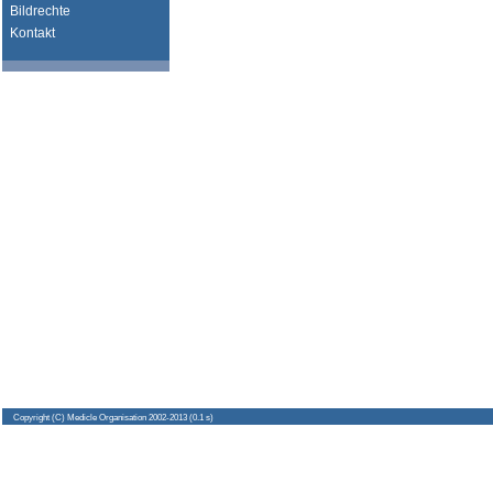
Bildrechte
Kontakt
Copyright
(C) Medicle Organisation 2002-2013 (0.1 s)